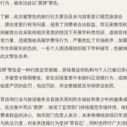
行为，被依法处以“黄牌”警告。
据了解，此次被警告的旅行社主要涉及未与游客签订规范旅游合
同、擅自变更行程等问题，侵害了消费者合法权益。而五家教培
构则被查出在未取得相关资质的情况下开展学科类培训、虚假宣
师资力量、违规预收高额学费等行为，严重扰乱了市场秩序，加
了学生和家长的负担。一名个人因违规组织线下学科辅导，也被
入此次警告名单。
“黄牌”警告是一种行政监管措施，意味着这些机构与个人已被记录
案，并被责令限期整改。若在后续复查中未能纠正违规行为，或
面临更严厉的处罚，包括罚款、停业整顿甚至吊销营业执照。
教育咨询行业与旅游服务业直接关系到民生福祉和青少年的健康
长。此次集中亮出“黄牌”，体现了监管部门持续规范市场环境、保
消费者权益的决心。相关部门负责人表示，未来将继续加强日常
查与执法力度，对各类违规行为坚持“零容忍”，同时也呼吁广大消