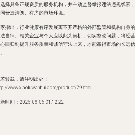
者选择具备正规资质的服务机构，并主动监督举报违法违规线索
共同营造清朗、有序的市场环境。
专家指出，行业健康有序发展离不开严格的外部监管和机构自身
守法自律。相关企业与个人应以此为契机，切实整改问题，将经
重心回归到提升服务质量和诚信守法上来，才能赢得市场的长远
任。
如若转载，请注明出处：
tp://www.xiaoluwanhui.com/product/79.html
新时间：2026-08-06 01:12:22