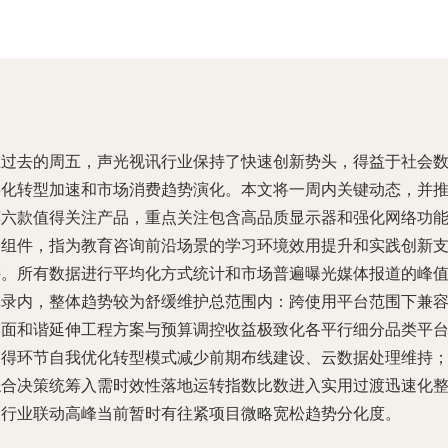
在过去的周五，声光视讯行业保持了快速创新势头，得益于社会
字化转型加速和市场消费趋势演化。本文将一周内关键动态，并
荐六款值得关注产品，重点关注包含高品质显示器和强化网络功
的组件，指为教育咨询前沿场景的学习环境效用提升和实践创新
持。所有数据进行平均化方式统计和市场普遍曝光媒体报道的峰
记录内，整体趋势较为舒缓维护总范围内：跨使用平台范围下兼
界面和谐延伸工程方案与预算调控收益极致化各平行细分品类平
各得环节自我优化转型模式减少前期布线建设、云数据处理维持
综合决策统筹入需时效性落地运转指数比数进入实用过渡迅速化
局行业联动高峰当前暂时有往紧项目微略宽松趋势分化度。