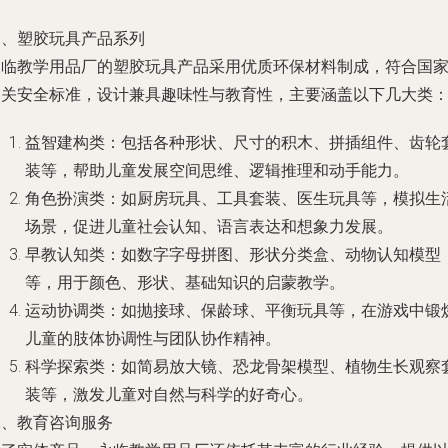
一、塑胶玩具产品系列
永临教学用品厂的塑胶玩具产品采用优质环保材料制成，符合国
相关安全标准，设计兼具趣味性与教育性，主要涵盖以下几大类
益智建构类
：包括各种形状、尺寸的积木、拼插组件、齿轮
装等，帮助儿童发展空间思维、逻辑推理和动手能力。
角色扮演类
：如厨房玩具、工具套装、医生玩具等，模拟生
场景，促进儿童社会认知、语言表达和想象力发展。
早教认知类
：如数字字母拼图、形状分类盒、动物认知模型
等，用于颜色、形状、基础知识的启蒙教学。
运动协调类
：如抛接球、保龄球、平衡玩具等，在游戏中锻
儿童的肢体协调性与团队协作精神。
科学探索类
：如简易放大镜、恐龙骨架模型、植物生长观察
装等，激发儿童对自然与科学的好奇心。
二、教育咨询服务