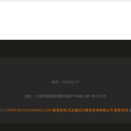
电话：5286323**
地址：北京市朝阳区朝阳北路99号楼24层1单元2805
2026
WWW.XIAOLUWANHUI.COM
教育咨询
北京魅动力教育咨询有限公司
教育咨询