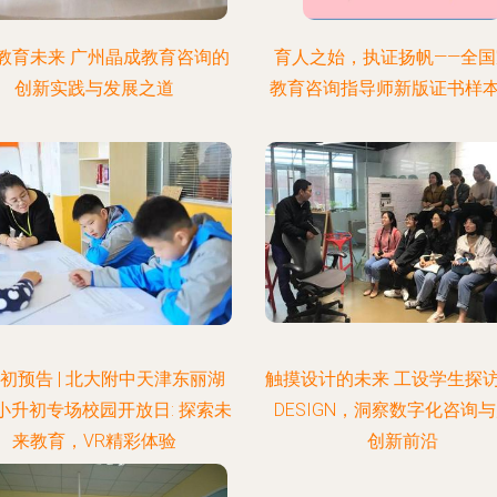
教育未来 广州晶成教育咨询的
育人之始，执证扬帆——全国
创新实践与发展之道
教育咨询指导师新版证书样
初预告 | 北大附中天津东丽湖
触摸设计的未来 工设学生探访E
小升初专场校园开放日: 探索未
DESIGN，洞察数字化咨询
来教育，VR精彩体验
创新前沿