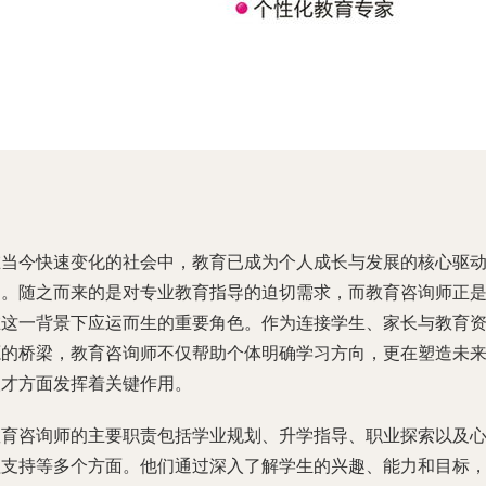
在当今快速变化的社会中，教育已成为个人成长与发展的核心驱
力。随之而来的是对专业教育指导的迫切需求，而教育咨询师正
在这一背景下应运而生的重要角色。作为连接学生、家长与教育
源的桥梁，教育咨询师不仅帮助个体明确学习方向，更在塑造未
人才方面发挥着关键作用。
教育咨询师的主要职责包括学业规划、升学指导、职业探索以及
理支持等多个方面。他们通过深入了解学生的兴趣、能力和目标