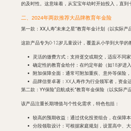
的及时性。这意味着，从宝宝年幼时开始投入，直到
二、2024年两款推荐大品牌教育年金险
第一款：XX人寿“未来之星”教育年金计划（以实际产
这款产品专为0-12岁儿童设计，覆盖从小学到大学
灵活的缴费方式
：支持趸交或期交，适应不同家
确定性的教育金给付
：在约定年龄（如18岁进
附加保障全面
：通常可附加重疾、意外等保险，
品牌信誉卓著
：XX人寿作为行业领军者，资金
第二款：YY保险“启航成长”教育年金保险（以实际产
该产品注重长期增值与个性化需求，特色包括：
较高的预期收益
：通过优化投资组合，在保障本
分段领取设计
：可根据家庭规划，设置高中、大